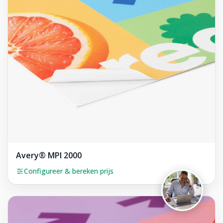
Foliereclame
Meestal binnen een dag
Avery® MPI 2000
Configureer & bereken prijs