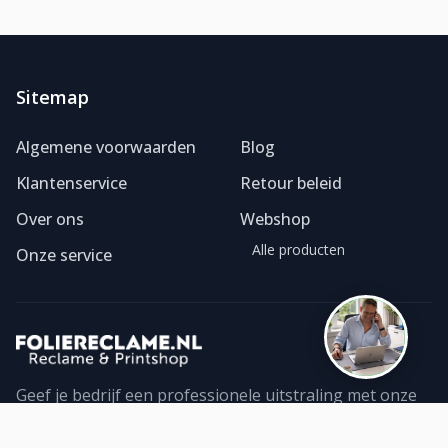
Sitemap
Foliereclame
Meestal binnen een dag
Algemene voorwaarden
Blog
Klantenservice
Retour beleid
Over ons
Webshop
Alle producten
Onze service
Geef je bedrijf een professionele uitstraling met onze
foliereclame. Ontdek ons ruime assortiment geprinte
folies en bestel direct online. Topkwaliteit!