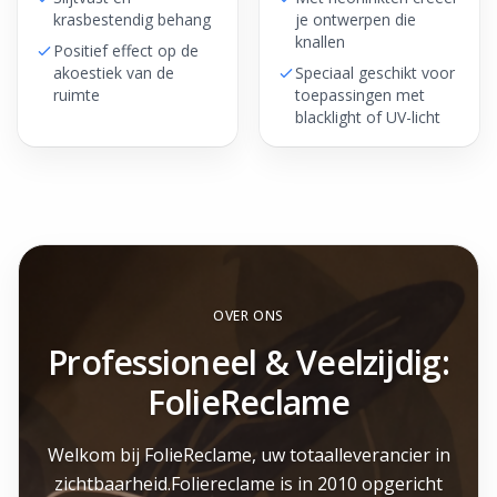
krasbestendig behang
je ontwerpen die
knallen
Positief effect op de
akoestiek van de
Speciaal geschikt voor
ruimte
toepassingen met
blacklight of UV-licht
OVER ONS
Professioneel & Veelzijdig:
FolieReclame
Welkom bij FolieReclame, uw totaalleverancier in
zichtbaarheid.Foliereclame is in 2010 opgericht