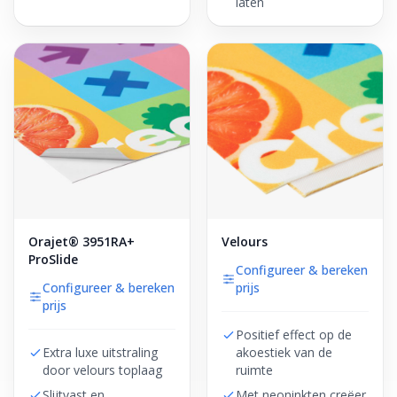
laten
Orajet® 3951RA+
Velours
ProSlide
Configureer & bereken
Configureer & bereken
prijs
prijs
Positief effect op de
Extra luxe uitstraling
akoestiek van de
door velours toplaag
ruimte
Slijtvast en
Met neoninkten creëer