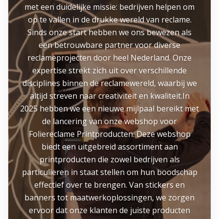
met een duidelijke missie: bedrijven helpen om
op te vallen in de drukke wereld van reclame.
Sinds onze start hebben we ons bewezen als
een betrouwbare partner voor diverse
reclameprojecten door heel Nederland. Onze
expertise strekt zich uit over verschillende
disciplines binnen de reclamewereld, waarbij we
altijd streven naar creativiteit en kwaliteit.In
2025 hebben we een nieuwe mijlpaal bereikt met
de lancering van onze webshop voor
Foliereclame Printproducten. Deze webshop
biedt een uitgebreid assortiment aan
printproducten die zowel bedrijven als
particulieren in staat stellen om hun boodschap
effectief over te brengen. Van stickers en
banners tot maatwerkoplossingen, we zorgen
ervoor dat onze klanten de juiste producten