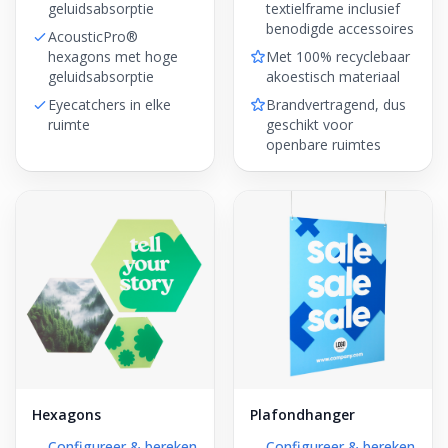
geluidsabsorptie
textielframe inclusief
benodigde accessoires
AcousticPro®
hexagons met hoge
Met 100% recyclebaar
geluidsabsorptie
akoestisch materiaal
Eyecatchers in elke
Brandvertragend, dus
ruimte
geschikt voor
openbare ruimtes
Hexagons
Plafondhanger
Configureer & bereken
Configureer & bereken