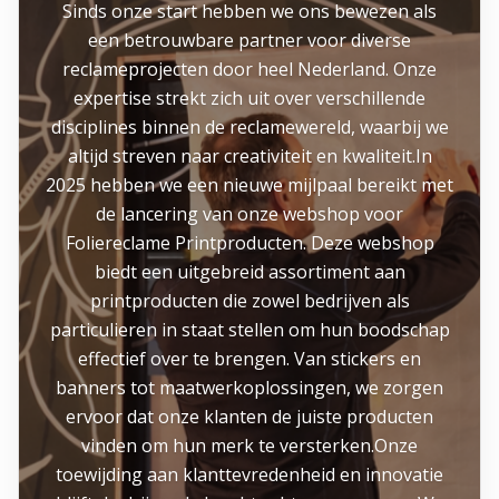
Sinds onze start hebben we ons bewezen als
een betrouwbare partner voor diverse
reclameprojecten door heel Nederland. Onze
expertise strekt zich uit over verschillende
disciplines binnen de reclamewereld, waarbij we
altijd streven naar creativiteit en kwaliteit.In
2025 hebben we een nieuwe mijlpaal bereikt met
de lancering van onze webshop voor
Foliereclame Printproducten. Deze webshop
biedt een uitgebreid assortiment aan
printproducten die zowel bedrijven als
particulieren in staat stellen om hun boodschap
effectief over te brengen. Van stickers en
banners tot maatwerkoplossingen, we zorgen
ervoor dat onze klanten de juiste producten
vinden om hun merk te versterken.Onze
toewijding aan klanttevredenheid en innovatie