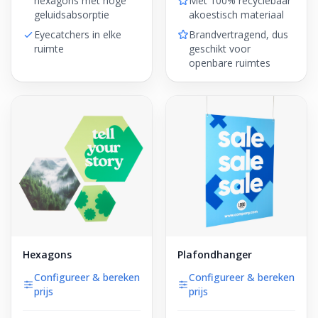
hexagons met hoge
Met 100% recyclebaar
geluidsabsorptie
akoestisch materiaal
Eyecatchers in elke
Brandvertragend, dus
ruimte
geschikt voor
openbare ruimtes
Hexagons
Plafondhanger
Configureer & bereken
Configureer & bereken
prijs
prijs