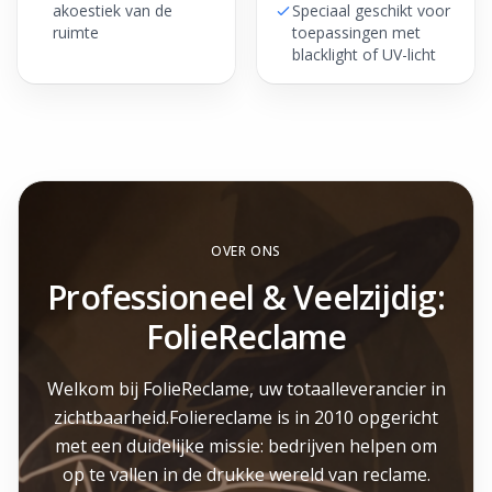
akoestiek van de
Speciaal geschikt voor
ruimte
toepassingen met
blacklight of UV-licht
OVER ONS
Professioneel & Veelzijdig:
FolieReclame
Welkom bij FolieReclame, uw totaalleverancier in
zichtbaarheid.Foliereclame is in 2010 opgericht
met een duidelijke missie: bedrijven helpen om
op te vallen in de drukke wereld van reclame.