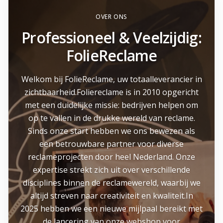
OVER ONS
Professioneel & Veelzijdig:
FolieReclame
Welkom bij FolieReclame, uw totaalleverancier in
zichtbaarheid.Foliereclame is in 2010 opgericht
met een duidelijke missie: bedrijven helpen om
op te vallen in de drukke wereld van reclame.
Sinds onze start hebben we ons bewezen als
een betrouwbare partner voor diverse
reclameprojecten door heel Nederland. Onze
expertise strekt zich uit over verschillende
disciplines binnen de reclamewereld, waarbij we
altijd streven naar creativiteit en kwaliteit.In
2025 hebben we een nieuwe mijlpaal bereikt met
de lancering van onze webshop voor