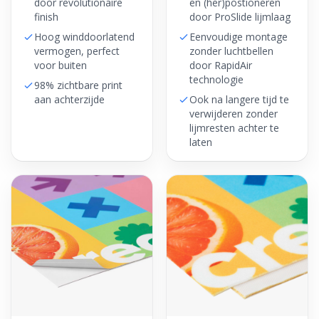
door revolutionaire
en (her)postioneren
finish
door ProSlide lijmlaag
Hoog winddoorlatend
Eenvoudige montage
vermogen, perfect
zonder luchtbellen
voor buiten
door RapidAir
technologie
98% zichtbare print
aan achterzijde
Ook na langere tijd te
verwijderen zonder
lijmresten achter te
laten