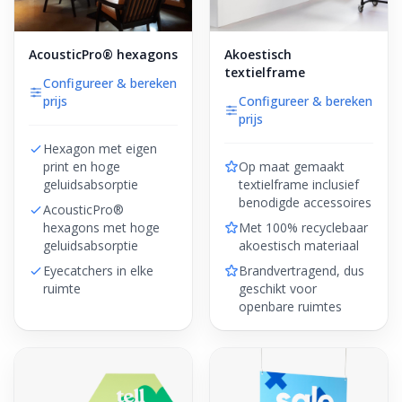
AcousticPro® hexagons
Akoestisch
textielframe
Configureer & bereken
prijs
Configureer & bereken
prijs
Hexagon met eigen
print en hoge
Op maat gemaakt
geluidsabsorptie
textielframe inclusief
benodigde accessoires
AcousticPro®
hexagons met hoge
Met 100% recyclebaar
geluidsabsorptie
akoestisch materiaal
Eyecatchers in elke
Brandvertragend, dus
ruimte
geschikt voor
openbare ruimtes