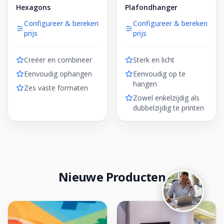
Hexagons
Plafondhanger
Configureer & bereken
Configureer & bereken
prijs
prijs
Creëer en combineer
Sterk en licht
Eenvoudig ophangen
Eenvoudig op te
Foliereclame
hangen
Meestal binnen een dag
Zes vaste formaten
Zowel enkelzijdig als
dubbelzijdig te printen
Nieuwe Producten