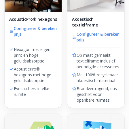
AcousticPro® hexagons
Akoestisch
textielframe
Configureer & bereken
prijs
Configureer & bereken
prijs
Hexagon met eigen
print en hoge
Op maat gemaakt
geluidsabsorptie
textielframe inclusief
benodigde accessoires
AcousticPro®
hexagons met hoge
Met 100% recyclebaar
geluidsabsorptie
akoestisch materiaal
Eyecatchers in elke
Brandvertragend, dus
ruimte
geschikt voor
openbare ruimtes