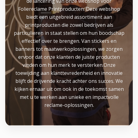
de lancering van onze webshop voor
Foliereclame Printproducten. Deze webshop
biedt een uitgebreid assortiment aan
printproducten die zowel bedrijven als
particulieren in staat stellen om hun boodschap
effectief over te brengen. Van stickers en
banners tot maatwerkoplossingen, we zorgen
ervoor dat onze klanten de juiste producten
vinden om hun merk te versterken.Onze
toewijding aan klanttevredenheid en innovatie
blijft de drijvende kracht achter ons succes. We
kijken ernaar uit om ook in de toekomst samen
met u te werken aan unieke en impactvolle
reclame-oplossingen.