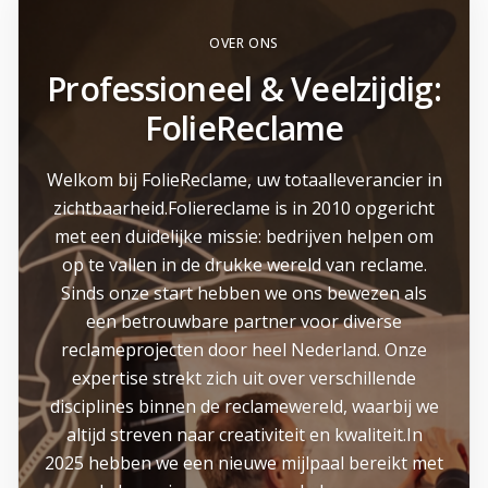
OVER ONS
Professioneel & Veelzijdig:
FolieReclame
Welkom bij FolieReclame, uw totaalleverancier in
zichtbaarheid.Foliereclame is in 2010 opgericht
met een duidelijke missie: bedrijven helpen om
op te vallen in de drukke wereld van reclame.
Sinds onze start hebben we ons bewezen als
een betrouwbare partner voor diverse
reclameprojecten door heel Nederland. Onze
expertise strekt zich uit over verschillende
disciplines binnen de reclamewereld, waarbij we
altijd streven naar creativiteit en kwaliteit.In
2025 hebben we een nieuwe mijlpaal bereikt met